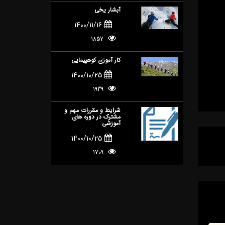
آبشار یخی
1400/11/16
1857
کار آموزی کوهپیمایی
1400/10/25
1939
شرایط و مقررات مهم و
مشترک در دوره های
آموزشی
1400/10/25
1709